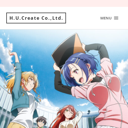
H.U.Create Co.,Ltd.
MENU