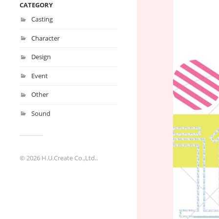
CATEGORY
Casting
Character
Design
Event
Other
Sound
© 2026
H.U.Create Co.,Ltd.
.