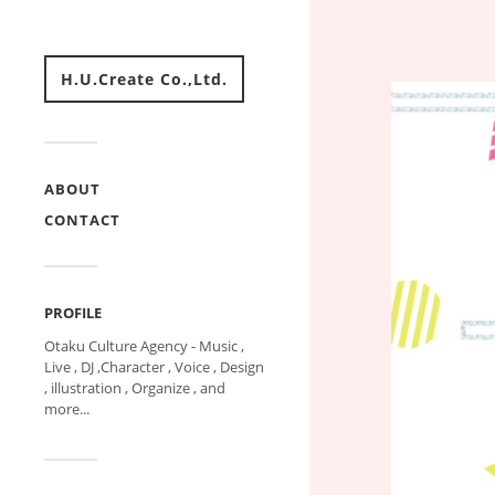
H.U.Create Co.,Ltd.
ABOUT
CONTACT
PROFILE
Otaku Culture Agency - Music ,
Live , DJ ,Character , Voice , Design
, illustration , Organize , and
more...