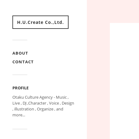
H.U.Create Co.,Ltd.
ABOUT
CONTACT
PROFILE
Otaku Culture Agency - Music ,
Live , DJ ,Character , Voice , Design
, illustration , Organize , and
more...